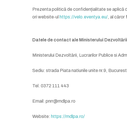
Prezenta politică de confidențialitate se aplică
ori website-ul
https://velo.eventya.eu/
, al căror
Datele de contact ale Ministerului Dezvoltări
Ministerului Dezvoltării, Lucrarilor Publice si Admi
Sediu: strada Piata natiunile unite nr.9, Bucures
Tel. 0372 111 443
Email: pnrr@mdlpa.ro
Website:
https://mdlpa.ro/