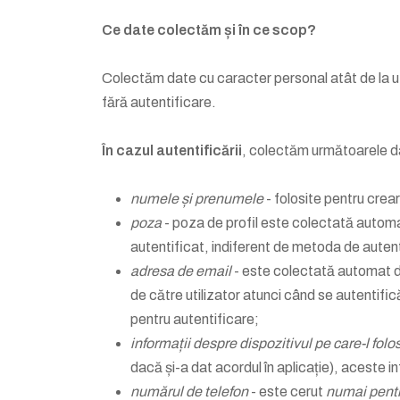
Ce date colectăm și în ce scop?
Colectăm date cu caracter personal atât de la util
fără autentificare.
În cazul autentificării
, colectăm următoarele d
numele și prenumele
- folosite pentru creare
poza
- poza de profil este colectată automat
autentificat, indiferent de metoda de autent
adresa de email
- este colectată automat d
de către utilizator atunci când se autentifică 
pentru autentificare;
informații despre dispozitivul pe care-l folos
dacă și-a dat acordul în aplicație), aceste inf
numărul de telefon
- este cerut
numai pentr