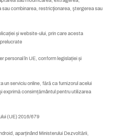
adaptarea sau modificarea, extragerea,
ea sau combinarea, restricţionarea, ştergerea sau
Aplicației și website-ului, prin care acesta
e prelucrate
r personal în UE, conform legislației și
un serviciu online, fără ca furnizorul acelui
 își exprimă consimțământul pentru utilizarea
tului (UE) 2016/679
ndroid, aparținând Ministerului Dezvoltării,