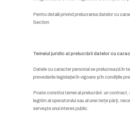
Pentru detalii privind prelucrarea datelor cu 
Section.
Temeiul juridic al prelucrării datelor cu cara
Datele cu caracter personal se prelucrează în teme
prevederile legislației în vigoare și în condițiile pre
Poate constitui temei al prelucrării: un contract, o
legitim al operatorului sau al unei terțe părți, nec
serveşte unui interes public.