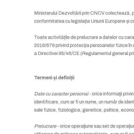
Ministerului Dezvoltării prin CNCV colectează, 
conformitatea cu legislația Uniunii Europene și cu
Toate activitățile de prelucrare a datelor cu ca
2016/679 privind protecţia persoanelor fizice în 
a Directivei 95/46/CE (Regulamentul general priv
Termeni și definiții
Date cu caracter personal
- orice informaţii priv
identificare, cum ar fi un nume, un număr de identi
sale fizice, fiziologice, genetice, psihice, econ
Prelucrare
- orice operaţiune sau set de operaţi