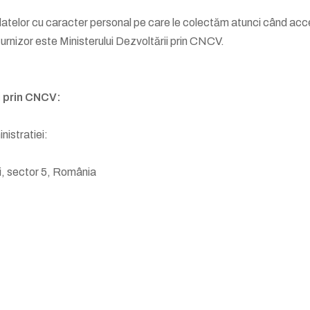
 datelor cu caracter personal pe care le colectăm atunci când acce
 furnizor este Ministerului Dezvoltării prin CNCV.
i prin CNCV:
nistratiei:
ti, sector 5, România