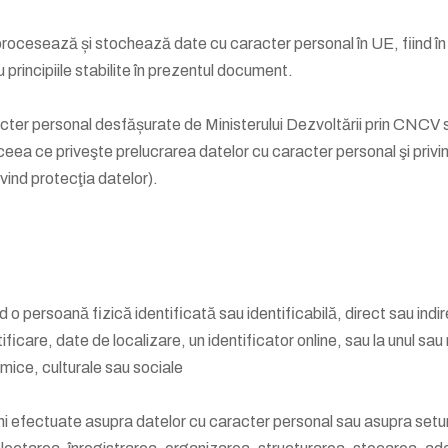
procesează și stochează date cu caracter personal în UE, fiind 
 principiile stabilite în prezentul document.
racter personal desfășurate de Ministerului Dezvoltării prin CNCV
ceea ce priveşte prelucrarea datelor cu caracter personal şi privin
ind protecţia datelor).
ind o persoană fizică identificată sau identificabilă, direct sau ind
ficare, date de localizare, un identificator online, sau la unul sau m
omice, culturale sau sociale
uni efectuate asupra datelor cu caracter personal sau asupra seturi