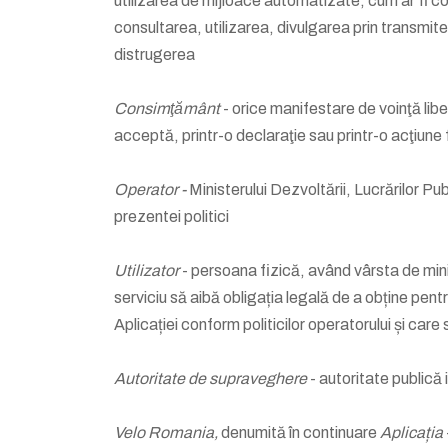
utilizarea de mijloace automatizate, cum ar fi 
consultarea, utilizarea, divulgarea prin transmite
distrugerea
Consimţământ
- orice manifestare de voinţă libe
acceptă, printr-o declaraţie sau printr-o acţiune
Operator -
Ministerului Dezvoltării, Lucrărilor P
prezentei politici
Utilizator
- persoana fizică, având vârsta de minim
serviciu să aibă obligația legală de a obține pent
Aplicației conform politicilor operatorului și care 
Autoritate de supraveghere
- autoritate publică
Velo Romania,
denumită în continuare
Aplicația