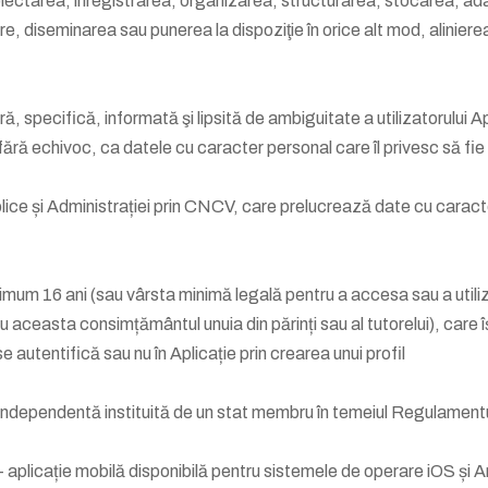
colectarea, înregistrarea, organizarea, structurarea, stocarea, 
re, diseminarea sau punerea la dispoziţie în orice alt mod, alinier
ră, specifică, informată şi lipsită de ambiguitate a utilizatorului 
 fără echivoc, ca datele cu caracter personal care îl privesc să fi
ublice și Administrației prin CNCV, care prelucrează date cu caracte
um 16 ani (sau vârsta minimă legală pentru a accesa sau a utiliza 
ru aceasta consimțământul unuia din părinți sau al tutorelui), care
se autentifică sau nu în Aplicație prin crearea unui profil
 independentă instituită de un stat membru în temeiul Regulamen
- aplicație mobilă disponibilă pentru sistemele de operare iOS și A