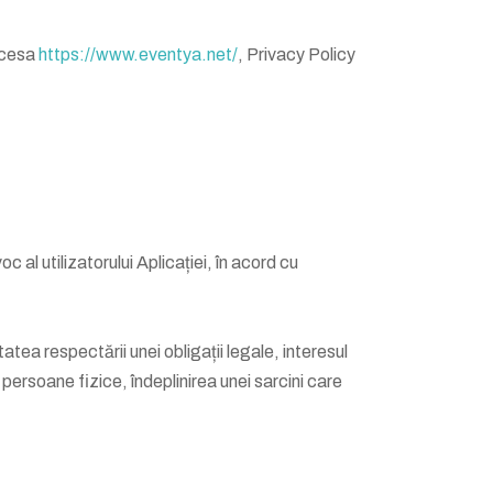
ccesa
https://www.eventya.net/
, Privacy Policy
al utilizatorului Aplicației, în acord cu
tatea respectării unei obligații legale, interesul
i persoane fizice, îndeplinirea unei sarcini care