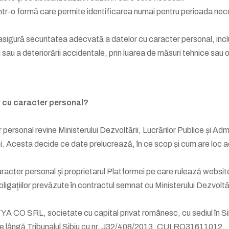
tr-o formă care permite identificarea numai pentru perioada necesa
igură securitatea adecvată a datelor cu caracter personal, inclus
erii sau a deteriorării accidentale, prin luarea de măsuri tehnice s
r cu caracter personal?
personal revine Ministerului Dezvoltării, Lucrărilor Publice și Admin
ei. Acesta decide ce date prelucrează, în ce scop și cum are loc 
racter personal și proprietarul Platformei pe care rulează website
ligațiilor prevăzute în contractul semnat cu Ministerului Dezvoltăr
O SRL, societate cu capital privat românesc, cu sediul în Sibiu, St
e pe lângă Tribunalul Sibiu cu nr. J32/408/2013, CUI RO31611012.