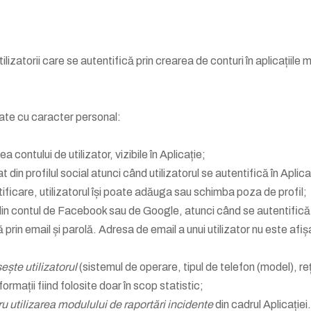
izatorii care se autentifică prin crearea de conturi în aplicațiile m
ate cu caracter personal:
a contului de utilizator, vizibile în Aplicație;
 din profilul social atunci când utilizatorul se autentifică în Ap
ificare, utilizatorul își poate adăuga sau schimba poza de profil;
in contul de Facebook sau de Google, atunci când se autentifică
prin email și parolă. Adresa de email a unui utilizator nu este afișat
ește utilizatorul
(sistemul de operare, tipul de telefon (model), re
ormații fiind folosite doar în scop statistic;
u utilizarea modulului de raportări incidente
din cadrul Aplicație