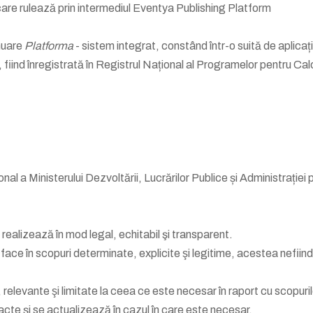
 care rulează prin intermediul Eventya Publishing Platform
inuare
Platforma
- sistem integrat, constând într-o suită de aplicați
or, fiind înregistrată în Registrul Național al Programelor pentru 
onal a Ministerului Dezvoltării, Lucrărilor Publice și Administraț
ealizează în mod legal, echitabil şi transparent.
ce în scopuri determinate, explicite şi legitime, acestea nefiind 
elevante şi limitate la ceea ce este necesar în raport cu scopuril
cte și se actualizează în cazul în care este necesar.