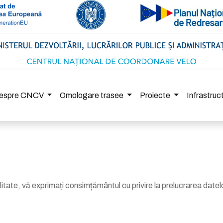
espre CNCV
Omologare trasee
Proiecte
Infrastru
itate, vă exprimați consimțământul cu privire la prelucrarea datelo