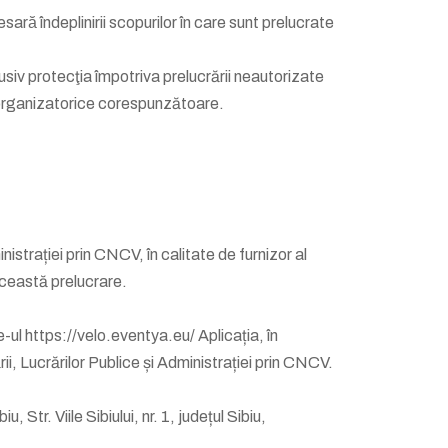
ră îndeplinirii scopurilor în care sunt prelucrate
iv protecţia împotriva prelucrării neautorizate
au organizatorice corespunzătoare.
istrației prin CNCV, în calitate de furnizor al
această prelucrare.
-ul https://velo.eventya.eu/ Aplicația, în
ii, Lucrărilor Publice și Administrației prin CNCV.
r. Viile Sibiului, nr. 1, județul Sibiu,