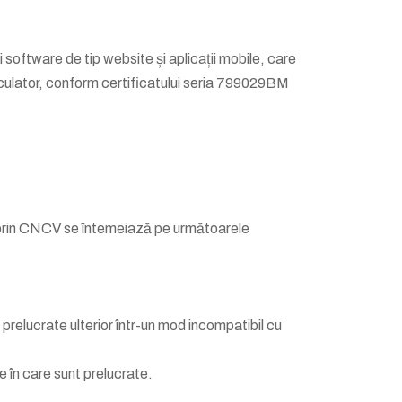
i software de tip website și aplicații mobile, care
Calculator, conform certificatului seria 799029BM
iei prin CNCV se întemeiază pe următoarele
prelucrate ulterior într-un mod incompatibil cu
e în care sunt prelucrate.