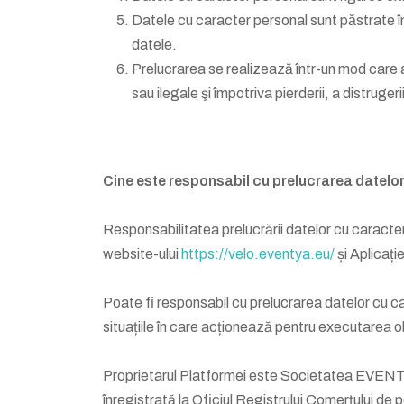
Datele cu caracter personal sunt păstrate în
datele.
Prelucrarea se realizează într-un mod care as
sau ilegale şi împotriva pierderii, a distrug
Cine este responsabil cu prelucrarea datelo
Responsabilitatea prelucrării datelor cu caracter 
website-ului
https://velo.eventya.eu/
și Aplicați
Poate fi responsabil cu prelucrarea datelor cu ca
situațiile în care acționează pentru executarea ob
Proprietarul Platformei este Societatea EVENTYA C
înregistrată la Oficiul Registrului Comerțului d