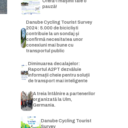
Oferă-i mașinii tale o
pauză!
Danube Cycling Tourist Survey
2024: 5.000 de bicicliști
contribuie la un sondaj și
confirmă necesitatea unor
conexiuni mai bune cu
transportul public
Diminuarea decalajelor:
Raportul A2PT dezvăluie
informații cheie pentru soluții
de transport mai inteligente
A treia întâlnire a partenerilor
organizată la Ulm,
Germania.
Danube Cycling Tourist
Survey