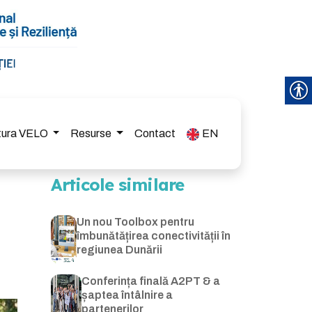
ctura VELO
Resurse
Contact
EN
Articole similare
Un nou Toolbox pentru
îmbunătățirea conectivității în
regiunea Dunării
Conferința finală A2PT & a
șaptea întâlnire a
partenerilor