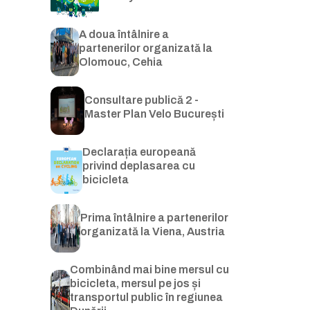
A doua întâlnire a
partenerilor organizată la
Olomouc, Cehia
Consultare publică 2 -
Master Plan Velo București
Declarația europeană
privind deplasarea cu
bicicleta
Prima întâlnire a partenerilor
organizată la Viena, Austria
Combinând mai bine mersul cu
bicicleta, mersul pe jos și
transportul public în regiunea