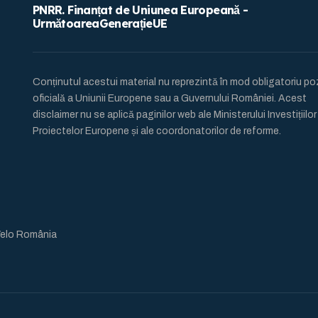
PNRR. Finanțat de Uniunea Europeană -
UrmătoareaGenerațieUE
Conținutul acestui material nu reprezintă în mod obligatoriu pozi
oficială a Uniunii Europene sau a Guvernului României. Acest
disclaimer nu se aplică paginilor web ale Ministerului Investițiilor s
Proiectelor Europene și ale coordonatorilor de reforme.
Velo România