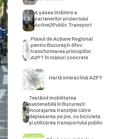
A șasea întâlnire a
partenerilor proiectului
Active2Public Transport
Planul de Acțiune Regional
pentru București–Ilfov:
transformarea principiilor
A2PT în măsuri concrete
Hartă interactivă A2PT
Testând mobilitatea
sustenabilă în București:
încurajarea tranziției către
deplasarea pe jos, cu bicicleta
și utilizarea transportului public