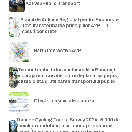
Active2Public Transport
Planul de Acțiune Regional pentru București–
Ilfov: transformarea principiilor A2PT în
măsuri concrete
Hartă interactivă A2PT
Testând mobilitatea sustenabilă în București:
încurajarea tranziției către deplasarea pe jos,
cu bicicleta și utilizarea transportului public
Oferă-i mașinii tale o pauză!
Danube Cycling Tourist Survey 2024: 5.000 de
bicicliști contribuie la un sondaj și confirmă
necesitatea unor conexiuni mai bune cu