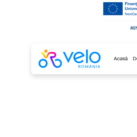
Acasă
D