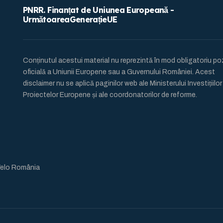
PNRR. Finanțat de Uniunea Europeană -
UrmătoareaGenerațieUE
Conținutul acestui material nu reprezintă în mod obligatoriu pozi
oficială a Uniunii Europene sau a Guvernului României. Acest
disclaimer nu se aplică paginilor web ale Ministerului Investițiilor s
Proiectelor Europene și ale coordonatorilor de reforme.
Velo România