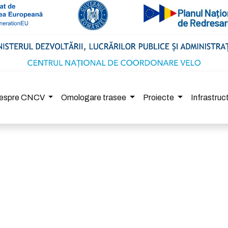
espre CNCV
Omologare trasee
Proiecte
Infrastru