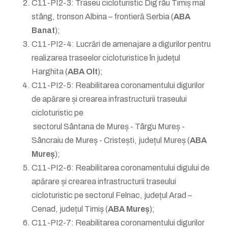
C11-PI2-3: Traseu cicloturistic Dig râu Timiș mal
stâng, tronson Albina – frontieră Serbia (
ABA
Banat
);
C11-PI2-4: Lucrări de amenajare a digurilor pentru
realizarea traseelor cicloturistice în județul
Harghita (
ABA Olt
);
C11-PI2-5: Reabilitarea coronamentului digurilor
de apărare și crearea infrastructurii traseului
cicloturistic pe
sectorul Sântana de Mureș - Târgu Mureș -
Sâncraiu de Mureș - Cristești, județul Mureș (
ABA
Mureș
);
C11-PI2-6: Reabilitarea coronamentului digului de
apărare și crearea infrastructurii traseului
cicloturistic pe sectorul Felnac, județul Arad –
Cenad, județul Timiș (
ABA Mureș
);
C11-PI2-7: Reabilitarea coronamentului digurilor