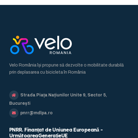
Velo România își propune să dezvolte o mobilitate durabilă
prin deplasarea cu bicicleta în România
Strada Piața Națiunilor Unite 9, Sector 5,
București
pnrr@mdlpa.ro
PNRR. Finanțat de Uniunea Europeană -
UrmătoareaGenerațieUE