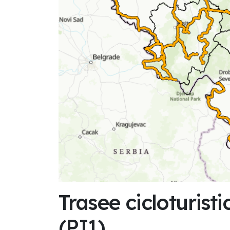
Trasee cicloturis
(PI1)