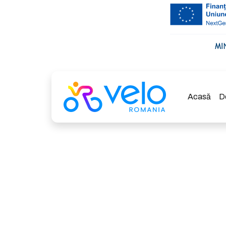
Acasă
D