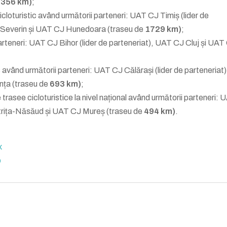
e
356 km)
;
icloturistic având următorii parteneri: UAT CJ Timiș (lider de
Severin și UAT CJ Hunedoara (traseu de
1729 km)
;
rteneri: UAT CJ Bihor (lider de parteneriat), UAT CJ Cluj și UAT
având următorii parteneri: UAT CJ Călărași (lider de parteneriat
nța (traseu de
693 km)
;
see cicloturistice la nivel național având următorii parteneri:
strița-Năsăud și UAT CJ Mureș (traseu de
494 km)
.
x
p