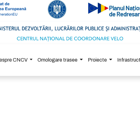
espre CNCV
Omologare trasee
Proiecte
Infrastru