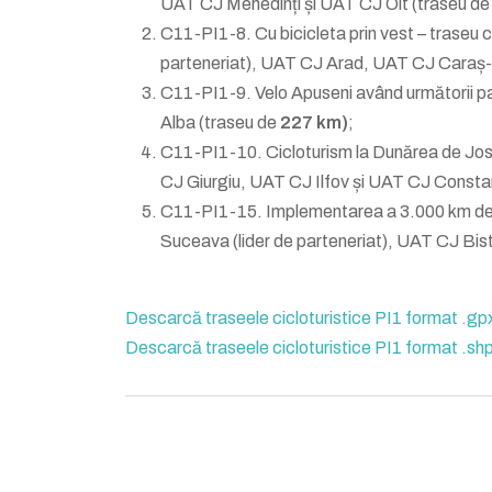
UAT CJ Mehedinți și UAT CJ Olt (traseu d
C11-PI1-8. Cu bicicleta prin vest – traseu c
parteneriat), UAT CJ Arad, UAT CJ Caraș-
C11-PI1-9. Velo Apuseni având următorii pa
Alba (traseu de
227 km)
;
C11-PI1-10. Cicloturism la Dunărea de Jos 
CJ Giurgiu, UAT CJ Ilfov și UAT CJ Consta
C11-PI1-15. Implementarea a 3.000 km de tra
Suceava (lider de parteneriat), UAT CJ Bi
Descarcă traseele cicloturistice PI1 format .gp
Descarcă traseele cicloturistice PI1 format .sh