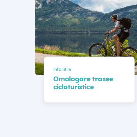
Info utile
Omologare trasee
cicloturistice