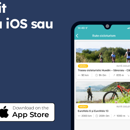
t
u iOS sau