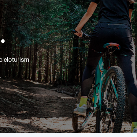
.
icloturism.