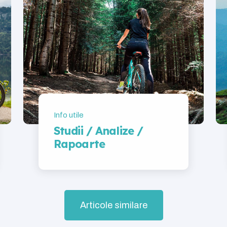
Info utile
Studii / Analize /
Rapoarte
Articole similare