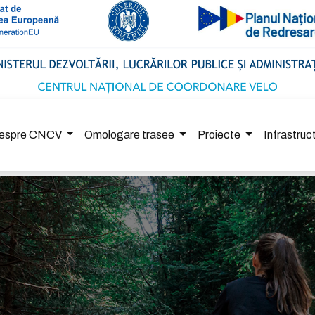
espre CNCV
Omologare trasee
Proiecte
Infrastru