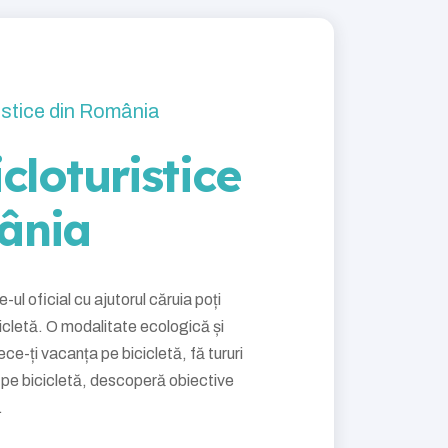
ristice din România
cloturistice
ânia
l oficial cu ajutorul căruia poți
cletă. O modalitate ecologică și
ece-ți vacanța pe bicicletă, fă tururi
pe bicicletă, descoperă obiective
.