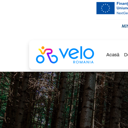
Acasă
D