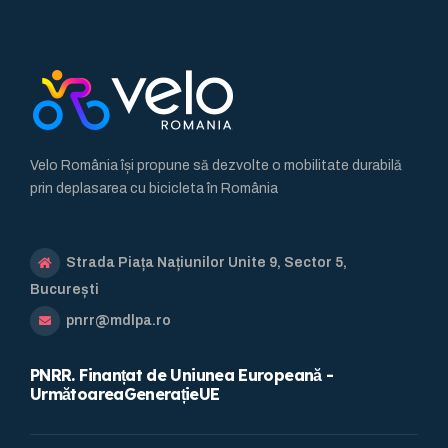
Velo România își propune să dezvolte o mobilitate durabilă
prin deplasarea cu bicicleta în România
Strada Piața Națiunilor Unite 9, Sector 5,
București
pnrr@mdlpa.ro
PNRR. Finanțat de Uniunea Europeană -
UrmătoareaGenerațieUE