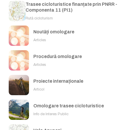
Trasee cicloturistice finanțate prin PNRR -
Componenta 11 (PI1)
Rută cicloturism
Noutăți omologare
Articles
Procedură omologare
Articles
Proiecte internaționale
Articol
Omologare trasee cicloturistice
Info de Interes Public