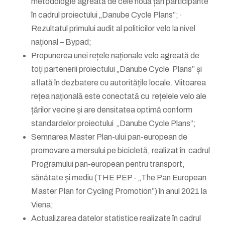
metodologie agreată de cele nouă țări participante
în cadrul proiectului „Danube Cycle Plans”; ∙
Rezultatul primului audit al politicilor velo la nivel
național – Bypad;
Propunerea unei rețele naționale velo agreată de
toți partenerii proiectului „Danube Cycle Plans” și
aflată în dezbatere cu autoritățile locale. Viitoarea
rețea națională este conectată cu rețelele velo ale
țărilor vecine și are densitatea optimă conform
standardelor proiectului „Danube Cycle Plans”;
Semnarea Master Plan-ului pan-european de
promovare a mersului pe bicicletă, realizat în cadrul
Programului pan-european pentru transport,
sănătate și mediu (THE PEP - „The Pan European
Master Plan for Cycling Promotion”) în anul 2021 la
Viena;
Actualizarea datelor statistice realizate în cadrul