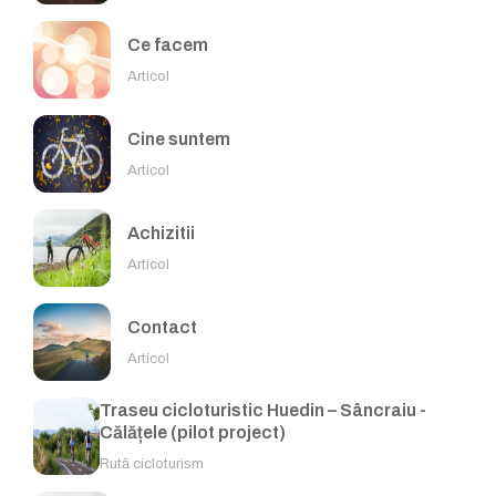
Ce facem
Articol
Cine suntem
Articol
Achizitii
Articol
Contact
Articol
Traseu cicloturistic Huedin – Sâncraiu -
Călățele (pilot project)
Rută cicloturism