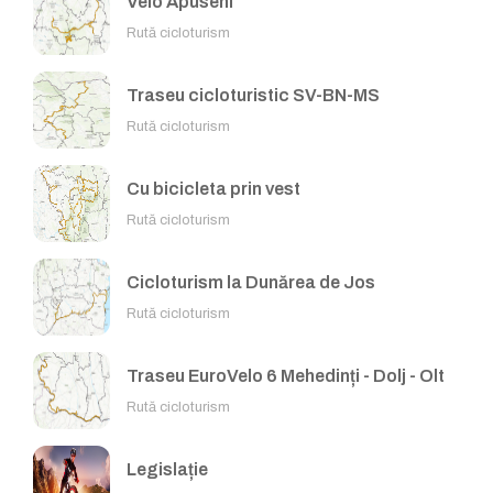
Velo Apuseni
Rută cicloturism
Traseu cicloturistic SV-BN-MS
Rută cicloturism
Cu bicicleta prin vest
Rută cicloturism
Cicloturism la Dunărea de Jos
Rută cicloturism
Traseu EuroVelo 6 Mehedinți - Dolj - Olt
Rută cicloturism
Legislație