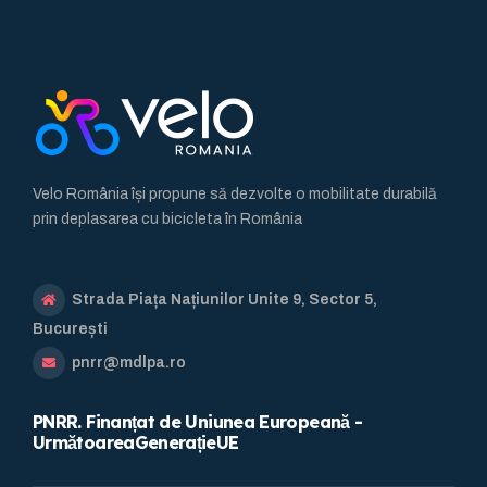
Velo România își propune să dezvolte o mobilitate durabilă
prin deplasarea cu bicicleta în România
Strada Piața Națiunilor Unite 9, Sector 5,
București
pnrr@mdlpa.ro
PNRR. Finanțat de Uniunea Europeană -
UrmătoareaGenerațieUE