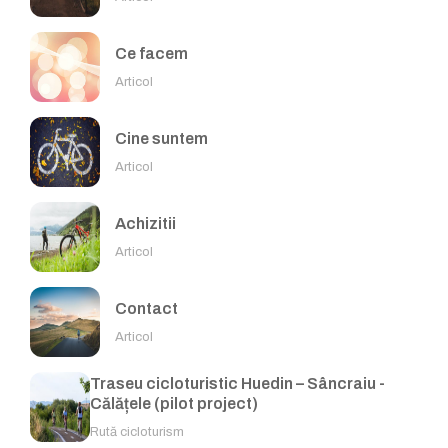
Ce facem
Articol
Cine suntem
Articol
Achizitii
Articol
Contact
Articol
Traseu cicloturistic Huedin – Sâncraiu -
Călățele (pilot project)
Rută cicloturism