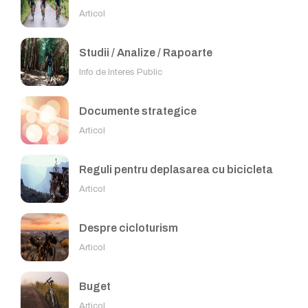
Articol
Studii / Analize / Rapoarte
Info de Interes Public
Documente strategice
Articol
Reguli pentru deplasarea cu bicicleta
Articol
Despre cicloturism
Articol
Buget
Articol