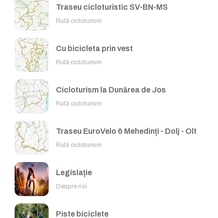
Traseu cicloturistic SV-BN-MS
Rută cicloturism
Cu bicicleta prin vest
Rută cicloturism
Cicloturism la Dunărea de Jos
Rută cicloturism
Traseu EuroVelo 6 Mehedinți - Dolj - Olt
Rută cicloturism
Legislație
Despre noi
Piste biciclete