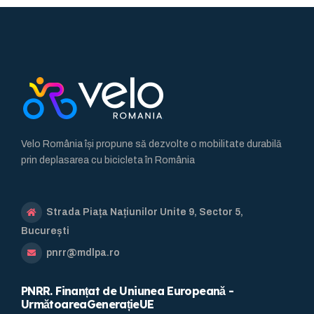
Velo România își propune să dezvolte o mobilitate durabilă
prin deplasarea cu bicicleta în România
Strada Piața Națiunilor Unite 9, Sector 5,
București
pnrr@mdlpa.ro
PNRR. Finanțat de Uniunea Europeană -
UrmătoareaGenerațieUE