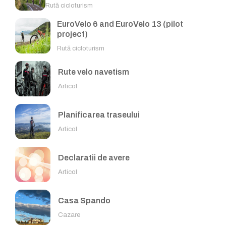
Rută cicloturism
EuroVelo 6 and EuroVelo 13 (pilot
project)
Rută cicloturism
Rute velo navetism
Articol
Planificarea traseului
Articol
Declaratii de avere
Articol
Casa Spando
Cazare