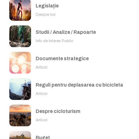
Legislație
Despre noi
Studii / Analize / Rapoarte
Info de Interes Public
Documente strategice
Articol
Reguli pentru deplasarea cu bicicleta
Articol
Despre cicloturism
Articol
Buget