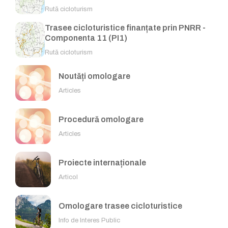
Rută cicloturism
Trasee cicloturistice finanțate prin PNRR -
Componenta 11 (PI1)
Rută cicloturism
Noutăți omologare
Articles
Procedură omologare
Articles
Proiecte internaționale
Articol
Omologare trasee cicloturistice
Info de Interes Public