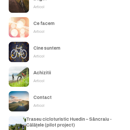
Articol
Ce facem
Articol
Cine suntem
Articol
Achizitii
Articol
Contact
Articol
Traseu cicloturistic Huedin – Sâncraiu -
Călățele (pilot project)