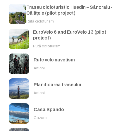
Traseu cicloturistic Huedin – Sâncraiu -
Călățele (pilot project)
Rută cicloturism
EuroVelo 6 and EuroVelo 13 (pilot
project)
Rută cicloturism
Rute velo navetism
Articol
Planificarea traseului
Articol
Casa Spando
Cazare