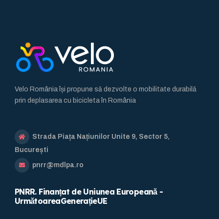
Velo România își propune să dezvolte o mobilitate durabilă
prin deplasarea cu bicicleta în România
Strada Piața Națiunilor Unite 9, Sector 5,
București
pnrr@mdlpa.ro
PNRR. Finanțat de Uniunea Europeană -
UrmătoareaGenerațieUE