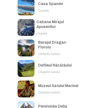
Casa Spando
Cazare
Cabana Mirajul
Apusenilor
Cazare
Barajul Dragan-
Floroiu
Obiectiv turistic
Defileul Răcătăului
Obiectiv turistic
Muzeul Satului Marisel
Obiectiv turistic
Pensiunea Delia