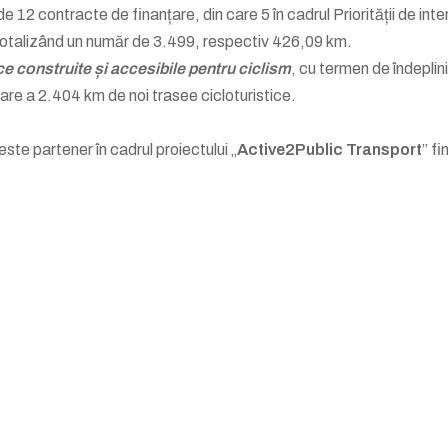
 12 contracte de finanțare, din care 5 în cadrul Priorității de inter
ele totalizând un număr de 3.499, respectiv 426,09 km.
ce construite și accesibile pentru ciclism
, cu termen de îndeplini
jare a 2.404 km de noi trasee cicloturistice.
te partener în cadrul proiectului „
Active2Public Transport
” fi