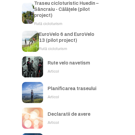
Traseu cicloturistic Huedin –
Sâncraiu - Călățele (pilot
project)
Rută cicloturism
EuroVelo 6 and EuroVelo
13 (pilot project)
Rută cicloturism
Rute velo navetism
Articol
Planificarea traseului
Articol
Declaratii de avere
Articol