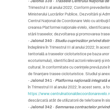
-
Jalonul 339
-
Traseele Centrului Național de 
Trimestrul II al anului 2022; Conform prevederilor
Ministerului Lucrărilor Publice, Dezvoltării și Admi
Centrul Național de Coordonare Velo cu atribuţii în 
crearea Platformei naţionale eVelo, identificare
stării traseelor, dezvoltarea şi promovarea traseel
-
Jalonul 340
-
Studiu cuprinzător privind distri
îndeplinire în Trimestrul III al anului 2022; în ac
teritorială a traseelor cicloturistice pe baza un
ecoturismului), identificând actorii relevanți și in
cultural, în conformitate cu cerințele prevăzute î
de finanțare trasee cicloturistice. Studiul și an
-
Jalonul 341
-
Platforma națională integrată eV
în Trimestrul III al anului 2022; în acest sens, a
https://www.centrulnationaldecoordonarevelo.r
descărcată atât de utilizatorii de telefoane în si
-
Jalonul 342
-
Semnarea contractelor privind 