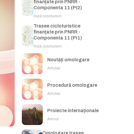
finanțate prin PNRR -
Componenta 11 (PI2)
Rută cicloturism
Trasee cicloturistice
finanțate prin PNRR -
Componenta 11 (PI1)
Rută cicloturism
Noutăți omologare
Articles
Procedură omologare
Articles
Proiecte internaționale
Articol
Omologare trasee