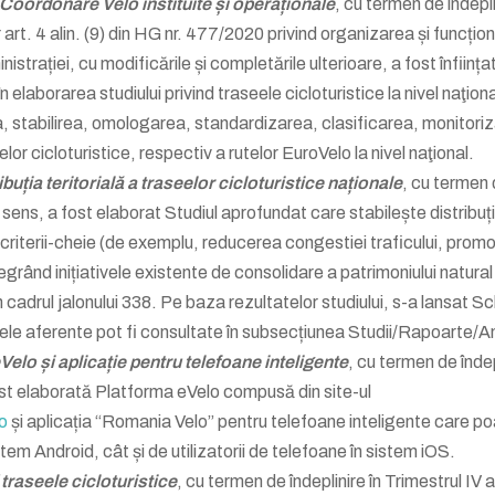
Coordonare Velo instituite și operaționale
, cu termen de îndepli
 art. 4 alin. (9) din HG nr. 477/2020 privind organizarea și funcțio
nistrației, cu modificările și completările ulterioare, a fost înființa
elaborarea studiului privind traseele cicloturistice la nivel naţiona
a, stabilirea, omologarea, standardizarea, clasificarea, monitori
or cicloturistice, respectiv a rutelor EuroVelo la nivel naţional.
buția teritorială a traseelor cicloturistice naționale
, cu termen
est sens, a fost elaborat Studiul aprofundat care stabilește distribuț
or criterii-cheie (de exemplu, reducerea congestiei traficului, pro
tegrând inițiativele existente de consolidare a patrimoniului natural 
n cadrul jalonului 338. Pe baza rezultatelor studiului, s-a lansat 
exele aferente pot fi consultate în subsecțiunea Studii/Rapoarte/A
elo și aplicație pentru telefoane inteligente
, cu termen de îndep
 fost elaborată Platforma eVelo compusă din site-ul
o
și aplicația “Romania Velo” pentru telefoane inteligente care po
stem Android, cât și de utilizatorii de telefoane în sistem iOS.
traseele cicloturistice
, cu termen de îndeplinire în Trimestrul IV a