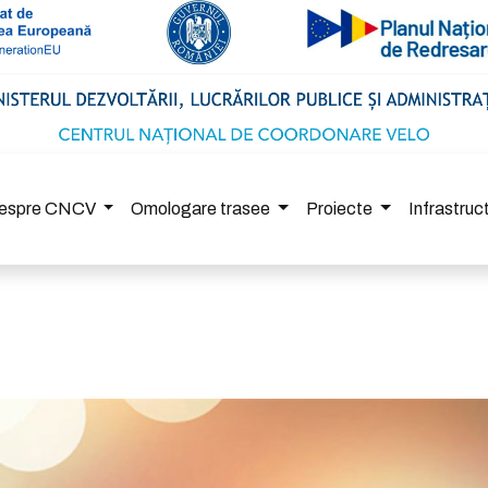
espre CNCV
Omologare trasee
Proiecte
Infrastru