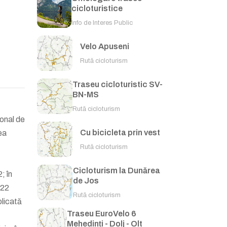
cicloturistice
Info de Interes Public
Velo Apuseni
Rută cicloturism
Traseu cicloturistic SV-
BN-MS
Rută cicloturism
onal de
Cu bicicleta prin vest
ea
Rută cicloturism
Cicloturism la Dunărea
; în
de Jos
022
Rută cicloturism
blicată
Traseu EuroVelo 6
Mehedinți - Dolj - Olt