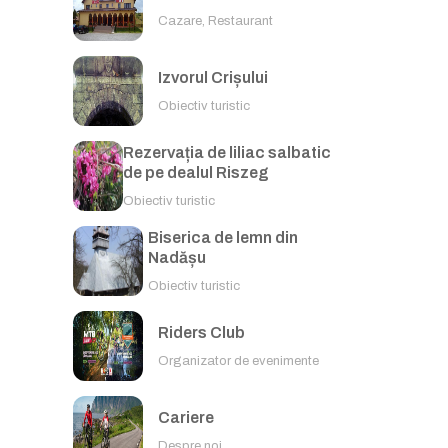
Cazare, Restaurant
Izvorul Crișului
Obiectiv turistic
Rezervația de liliac salbatic
de pe dealul Riszeg
Obiectiv turistic
Biserica de lemn din
Nadășu
Obiectiv turistic
Riders Club
Organizator de evenimente
Cariere
Despre noi