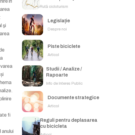
nire în
Rută cicloturism
narea
t
Legislație
l şi
Despre noi
zarea
Piste biciclete
 de
Articol
ia
movarea
Studii / Analize /
și
Rapoarte
Schema
Info de Interes Public
nalize.
Documente strategice
linire
Articol
ate fi
Reguli pentru deplasarea
cu bicicleta
l anului
Articol