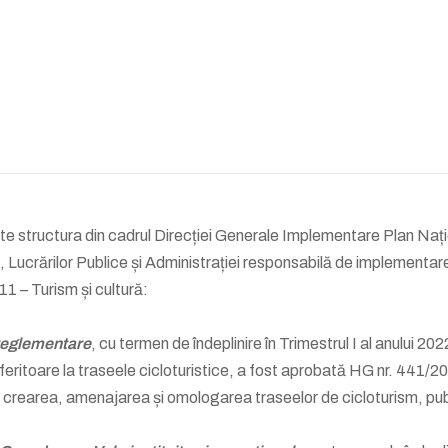
 structura din cadrul Direcției Generale Implementare Plan Nați
i, Lucrărilor Publice și Administrației responsabilă de implementar
11 – Turism și cultură:
 reglementare
, cu termen de îndeplinire în Trimestrul I al anului 2022
ritoare la traseele cicloturistice, a fost aprobată HG nr. 441/2
 crearea, amenajarea și omologarea traseelor de cicloturism, pu