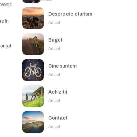
venții
Despre cicloturism
re în
Articol
Buget
nanțat
Articol
Cine suntem
Articol
Achizitii
Articol
Contact
Articol