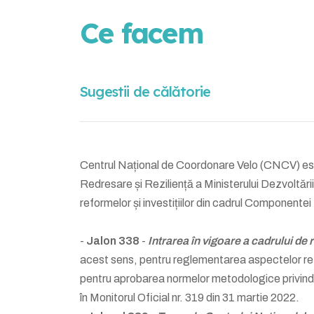
Ce facem
Sugestii de călătorie
Centrul Național de Coordonare Velo (CNCV) este
Redresare și Reziliență a Ministerului Dezvoltări
reformelor și investițiilor din cadrul Componentei 
-
Jalon 338
-
Intrarea în vigoare a cadrului de
acest sens, pentru reglementarea aspectelor refe
pentru aprobarea normelor metodologice privind
în Monitorul Oficial nr. 319 din 31 martie 2022.