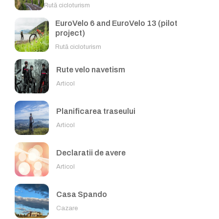
Rută cicloturism
EuroVelo 6 and EuroVelo 13 (pilot
project)
Rută cicloturism
Rute velo navetism
Articol
Planificarea traseului
Articol
Declaratii de avere
Articol
Casa Spando
Cazare