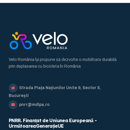
Velo România își propune să dezvolte o mobilitate durabilă
prin deplasarea cu bicicleta în România
Strada Piața Națiunilor Unite 9, Sector 5,
București
pnrr@mdlpa.ro
PNRR. Finanțat de Uniunea Europeană -
UrmătoareaGenerațieUE