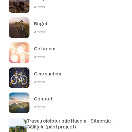
Articol
Buget
Articol
Ce facem
Articol
Cine suntem
Articol
Contact
Articol
Traseu cicloturistic Huedin – Sâncraiu -
Călățele (pilot project)