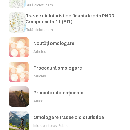
Rută cicloturism
Trasee cicloturistice finanțate prin PNRR -
Componenta 11 (PI1)
Rută cicloturism
Noutăți omologare
Articles
Procedură omologare
Articles
Proiecte internaționale
Articol
Omologare trasee cicloturistice
Info de Interes Public