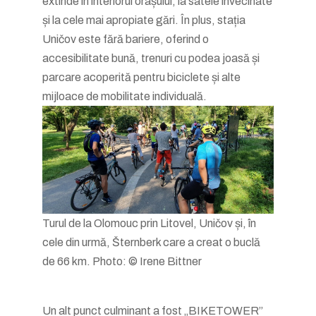
extinde în interiorul orașului, la satele învecinate
și la cele mai apropiate gări. În plus, stația
Uničov este fără bariere, oferind o
accesibilitate bună, trenuri cu podea joasă și
parcare acoperită pentru biciclete și alte
mijloace de mobilitate individuală.
Turul de la Olomouc prin Litovel, Uničov și, în
cele din urmă, Šternberk care a creat o buclă
de 66 km. Photo: © Irene Bittner
Un alt punct culminant a fost „BIKETOWER”