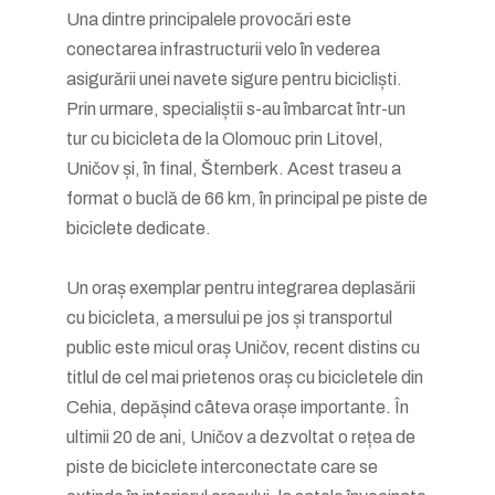
Una dintre principalele provocări este
conectarea infrastructurii velo în vederea
asigurării unei navete sigure pentru bicicliști.
Prin urmare, specialiștii s-au îmbarcat într-un
tur cu bicicleta de la Olomouc prin Litovel,
Uničov și, în final, Šternberk. Acest traseu a
format o buclă de 66 km, în principal pe piste de
biciclete dedicate.
Un oraș exemplar pentru integrarea deplasării
cu bicicleta, a mersului pe jos și transportul
public este micul oraș Uničov, recent distins cu
titlul de cel mai prietenos oraș cu bicicletele din
Cehia, depășind câteva orașe importante. În
ultimii 20 de ani, Uničov a dezvoltat o rețea de
piste de biciclete interconectate care se